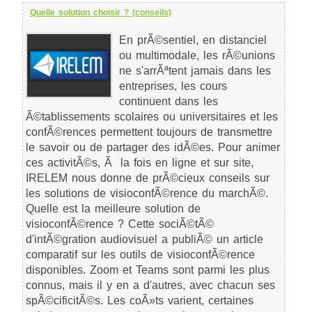
Quelle solution choisir ? (conseils)
En prÃ©sentiel, en distanciel
ou multimodale, les rÃ©unions
ne s'arrÃªtent jamais dans les
entreprises, les cours
continuent dans les
Ã©tablissements scolaires ou universitaires et les
confÃ©rences permettent toujours de transmettre
le savoir ou de partager des idÃ©es. Pour animer
ces activitÃ©s, Ã la fois en ligne et sur site,
IRELEM nous donne de prÃ©cieux conseils sur
les solutions de visioconfÃ©rence du marchÃ©.
Quelle est la meilleure solution de
visioconfÃ©rence ? Cette sociÃ©tÃ©
d'intÃ©gration audiovisuel a publiÃ© un article
comparatif sur les outils de visioconfÃ©rence
disponibles. Zoom et Teams sont parmi les plus
connus, mais il y en a d'autres, avec chacun ses
spÃ©cificitÃ©s. Les coÃ»ts varient, certaines