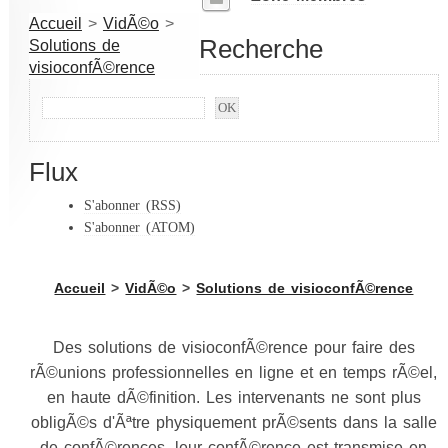
Accueil
>
VidÃ©o
>
Recherche
Solutions de
visioconfÃ©rence
Flux
S'abonner (RSS)
S'abonner (ATOM)
Accueil
>
VidÃ©o
>
Solutions de visioconfÃ©rence
Des solutions de visioconfÃ©rence pour faire des
rÃ©unions professionnelles en ligne et en temps rÃ©el,
en haute dÃ©finition. Les intervenants ne sont plus
obligÃ©s d'Ãªtre physiquement prÃ©sents dans la salle
de confÃ©rences, leur confÃ©rence est transmise en