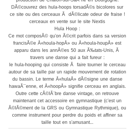
DÃ©couvrez des hula-hoops torsadÃ©s bicolores sur
ce site ou des cerceaux Ã dÃ©licate odeur de fraise !
cerceaux en vente sur le site Nextis
Hula Hoop :
Ce mot composÃ© qu'on Ã©crit parfois dans sa version
francisÃ©e Â«houla-hopÂ» ou Â«houla-houpÂ» est
apparu dans les annÃ©es 50 aux Ã‰tats-Unis, Ã
travers une danse qui a fait fureur :
le hula-hooping qui consiste Ã faire tourner le cerceau
autour de sa taille par un rapide mouvement de rotation
du bassin. Le terme Â«hulaÂ» dÃ©signe une danse
hawaÃ¯enne, et Â«hoopÂ» signifie cerceau en anglais.
Outre cette cÃ©lÃ¨bre danse vintage, on retrouve
maintenant cet accessoire en gymnastique (c'est un
Ã©lÃ©ment de la GRS ou Gymnastique Rythmique), ou
comme instrument pour perdre du poids et affiner sa
taille tout en s'amusant...