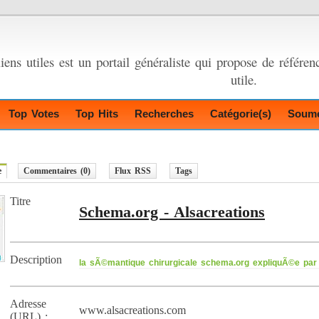
ens utiles est un portail généraliste qui propose de référenc
utile.
Top Votes
Top Hits
Recherches
Catégorie(s)
Soume
e
Commentaires (0)
Flux RSS
Tags
Titre
Schema.org - Alsacreations
Description
la sÃ©mantique chirurgicale schema.org expliquÃ©e par
Adresse
www.alsacreations.com
(URL) :